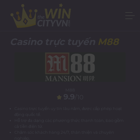
Casino trực tuyến
M88
M88
9.9
/10
Casino trực tuyến uy tín lâu năm, được cấp phép hoạt
động quốc tế.
Hỗ trợ đa dạng các phương thức thanh toán, bao gồm
cả tiền điện tử.
Chăm sóc khách hàng 24/7, thân thiện và chuyên
nghiệp.