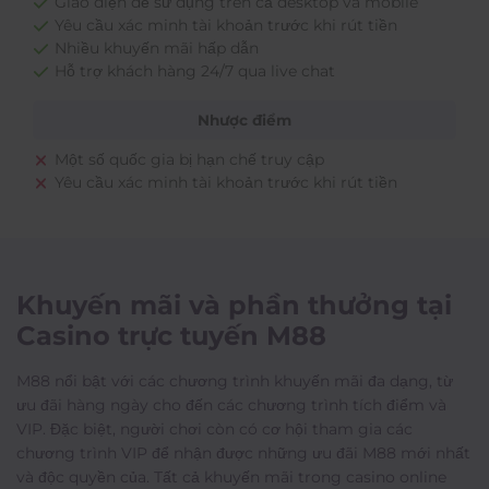
Giao diện dễ sử dụng trên cả desktop và mobile
Yêu cầu xác minh tài khoản trước khi rút tiền
Nhiều khuyến mãi hấp dẫn
Hỗ trợ khách hàng 24/7 qua live chat
Nhược điểm
Một số quốc gia bị hạn chế truy cập
Yêu cầu xác minh tài khoản trước khi rút tiền
Khuyến mãi và phần thưởng tại
Casino trực tuyến M88
M88 nổi bật với các chương trình khuyến mãi đa dạng, từ
ưu đãi hàng ngày cho đến các chương trình tích điểm và
VIP. Đặc biệt, người chơi còn có cơ hội tham gia các
chương trình VIP để nhận được những ưu đãi M88 mới nhất
và độc quyền của. Tất cả khuyến mãi trong casino online