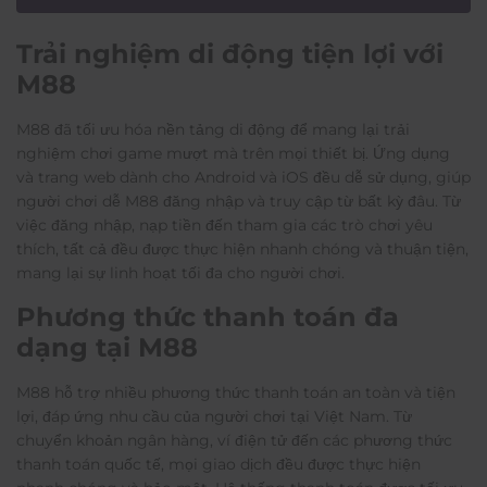
Trải nghiệm di động tiện lợi với
M88
M88 đã tối ưu hóa nền tảng di động để mang lại trải
nghiệm chơi game mượt mà trên mọi thiết bị. Ứng dụng
và trang web dành cho Android và iOS đều dễ sử dụng, giúp
người chơi dễ
M88 đăng nhập
và truy cập từ bất kỳ đâu. Từ
việc đăng nhập, nạp tiền đến tham gia các trò chơi yêu
thích, tất cả đều được thực hiện nhanh chóng và thuận tiện,
mang lại sự linh hoạt tối đa cho người chơi.
Phương thức thanh toán đa
dạng tại M88
M88 hỗ trợ nhiều phương thức thanh toán an toàn và tiện
lợi, đáp ứng nhu cầu của người chơi tại Việt Nam. Từ
chuyển khoản ngân hàng, ví điện tử đến các phương thức
thanh toán quốc tế, mọi giao dịch đều được thực hiện