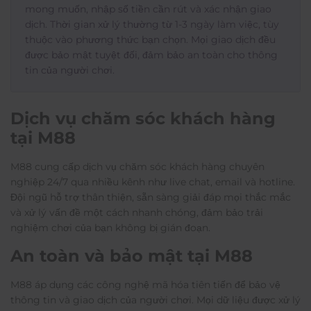
mong muốn, nhập số tiền cần rút và xác nhận giao
dịch. Thời gian xử lý thường từ 1-3 ngày làm việc, tùy
thuộc vào phương thức bạn chọn. Mọi giao dịch đều
được bảo mật tuyệt đối, đảm bảo an toàn cho thông
tin của người chơi.
Dịch vụ chăm sóc khách hàng
tại M88
M88 cung cấp dịch vụ chăm sóc khách hàng chuyên
nghiệp 24/7 qua nhiều kênh như live chat, email và hotline.
Đội ngũ hỗ trợ thân thiện, sẵn sàng giải đáp mọi thắc mắc
và xử lý vấn đề một cách nhanh chóng, đảm bảo trải
nghiệm chơi của bạn không bị gián đoạn.
An toàn và bảo mật tại M88
M88 áp dụng các công nghệ mã hóa tiên tiến để bảo vệ
thông tin và giao dịch của người chơi. Mọi dữ liệu được xử lý